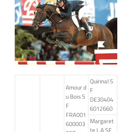
Quirinal S
Amour d
F
u Bois S
DE30404
F
6012660
FRA001
Margaret
600003
te L.A SF