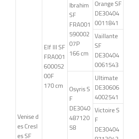
Orange SF
Ibrahim
DE30404
SF
0011841
FRA001
590002
Vaillante
07P
SF
Elf III SF
166 cm
DE30404
FRA001
0061543
600052
00F
Ultimate
170 cm
DE30606
Osyris S
4002541
F
DE3040
Victoire S
Venise d
487120
F
es Cresl
58
DE30404
es SF
8712043