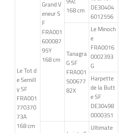
99Z
Grand V
DE30404
168 cm
eneur S
6012556
F
Le Minoch
FRA001
e
600087
FRA0016
95Y
Tanagra
0002393
168 cm
G SF
G
Le Tot d
FRA001
Harpette
e Semill
500677
de la Butt
y SF
82X
e SF
FRA001
DE30498
770370
0000351
73A
168 cm
Ultimate