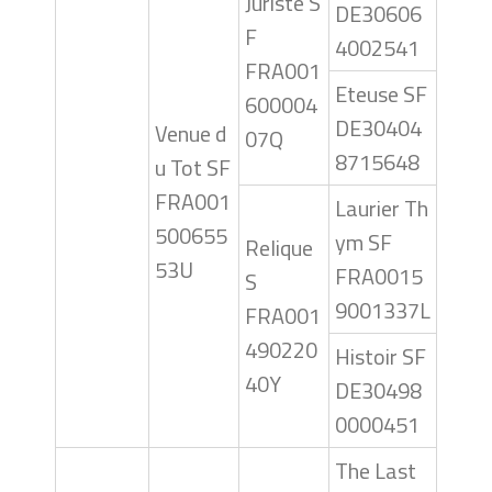
Juriste S
DE30606
F
4002541
FRA001
Eteuse SF
600004
DE30404
Venue d
07Q
8715648
u Tot SF
FRA001
Laurier Th
500655
ym SF
Relique
53U
FRA0015
S
9001337L
FRA001
490220
Histoir SF
40Y
DE30498
0000451
The Last