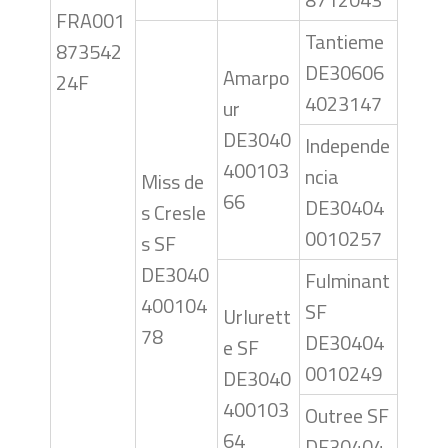
FRA001
Tantieme
873542
DE30606
Amarpo
24F
4023147
ur
DE3040
Independe
400103
ncia
Miss de
66
DE30404
s Cresle
0010257
s SF
DE3040
Fulminant
400104
SF
Urlurett
78
DE30404
e SF
0010249
DE3040
400103
Outree SF
64
DE30404