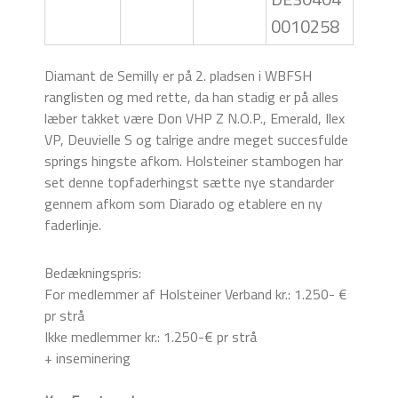
0010258
Diamant de Semilly er på 2. pladsen i WBFSH
ranglisten og med rette, da han stadig er på alles
læber takket være Don VHP Z N.O.P., Emerald, Ilex
VP, Deuvielle S og talrige andre meget succesfulde
springs hingste afkom. Holsteiner stambogen har
set denne topfaderhingst sætte nye standarder
gennem afkom som Diarado og etablere en ny
faderlinje.
Bedækningspris:
For medlemmer af Holsteiner Verband kr.: 1.250- €
pr strå
Ikke medlemmer kr.: 1.250-€ pr strå
+ inseminering