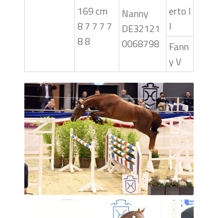
169 cm
erto I
Nanny
8 7 7 7 7
I
DE32121
8 8
0068798
Fann
y V