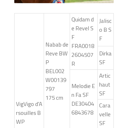
Quidam d
Jalisc
e Revel S
o B S
F
F
Nabab de
FRA0018
Reve BW
Dirka
2604507
P
SF
R
BEL002
Artic
W00139
haut
Melodie E
797
SF
n Fa SF
175 cm
DE30404
VigVigo d'A
Cara
6843678
rsouilles B
velle
WP
SF