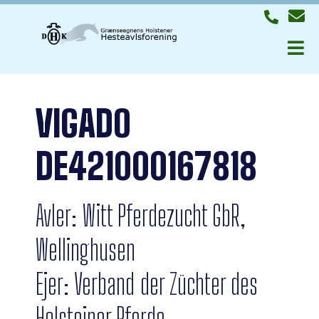
VIGADO
DE421000167818
Avler: Witt Pferdezucht GbR,
Wellinghusen
Ejer: Verband der Züchter des
Holsteiner Pferde