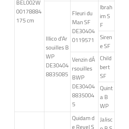
BEL002W
Ibrah
00178884
Fleuri du
im S
175 cm
Man SF
F
DE30404
Siren
Illico d'Ar
0119571
e SF
souilles B
WP
Child
Venzin dÁ
DE30404
bert
rsouilles
8835085
SF
BWP
DE30404
Quint
8835004
a B
5
WP
Quidam d
Jalisc
e Revel S
o B S