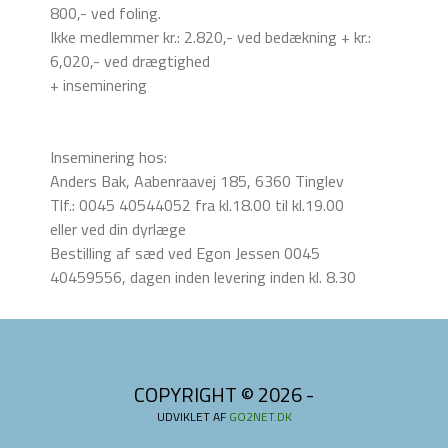
800,- ved foling.
Ikke medlemmer kr.: 2.820,- ved bedækning + kr.:
6,020,- ved drægtighed
+ inseminering
Inseminering hos:
Anders Bak, Aabenraavej 185, 6360 Tinglev
Tlf.: 0045 40544052 fra kl.18.00 til kl.19.00
eller ved din dyrlæge
Bestilling af sæd ved Egon Jessen 0045
40459556, dagen inden levering inden kl. 8.30
COPYRIGHT © 2026 -
UDVIKLET AF
GO2NET.DK