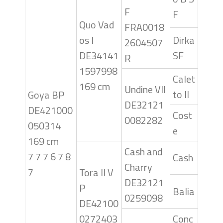
F
F
Quo Vad
FRA0018
os I
Dirka
2604507
DE34141
SF
R
1597998
Calet
169 cm
Undine VII
to II
Goya BP
DE32121
DE421000
Cost
0082282
050314
e
169 cm
Cash and
7 7 7 6 7 8
Cash
Charry
7
Tora II V
DE32121
P
Balia
0259098
DE42100
0272403
Conc