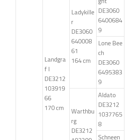
ght
DE3060
Ladykille
6400684
r
9
DE3060
640008
Lone Bee
61
ch
Landgra
164 cm
DE3060
f I
6495383
DE3212
9
103919
Aldato
66
DE3212
170 cm
Warthbu
1037765
rg
8
DE3212
Schneen