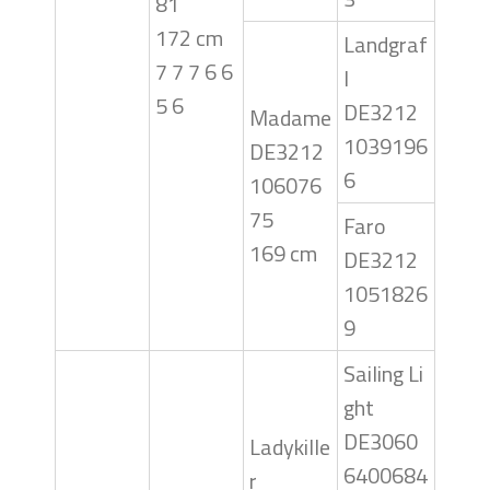
81
172 cm
Landgraf
7 7 7 6 6
I
5 6
DE3212
Madame
1039196
DE3212
6
106076
75
Faro
169 cm
DE3212
1051826
9
Sailing Li
ght
DE3060
Ladykille
6400684
r