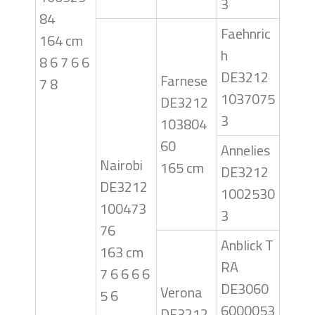
3
84
Faehnric
164 cm
h
8 6 7 6 6
DE3212
Farnese
7 8
1037075
DE3212
3
103804
60
Annelies
Nairobi
165 cm
DE3212
DE3212
1002530
100473
3
76
Anblick T
163 cm
RA
7 6 6 6 6
DE3060
Verona
5 6
6000053
DE3212