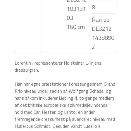
8
103131
03
Rampe
160 cm
DE3212
1438890
2
Lorentin I repræsenterer Holsteiner L-linjens
dressurgren.
Han har egne præstationer i dressur gennem Grand
Prix-niveau under sadlen af Wolfgang Schade, og
hans afkom inkluderer Liebling II, to gange medlem
af det britiske europæiske sølvmedaljevindende
hold med Carl Hester, og Lento, en anden
fremragende dressurhest på avanceret niveau med
Hubertus Schmidt. Desuden vandt Lusello e.