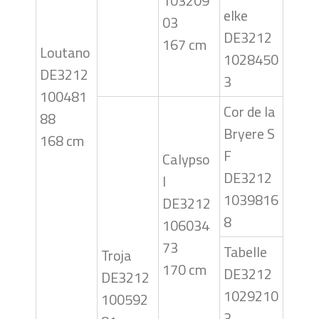
103209
elke
03
DE3212
167 cm
Loutano
1028450
DE3212
3
100481
Cor de la
88
Bryere S
168 cm
F
Calypso
DE3212
I
1039816
DE3212
8
106034
73
Tabelle
Troja
170 cm
DE3212
DE3212
1029210
100592
3