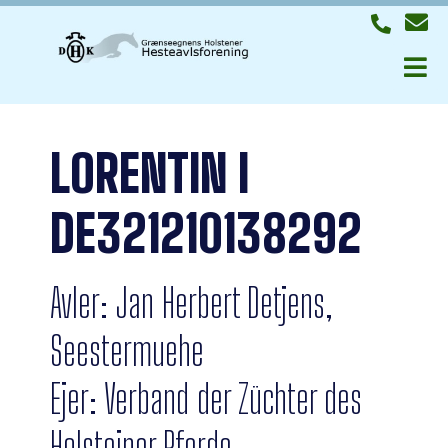
LORENTIN I
DE321210138292
Avler: Jan Herbert Detjens,
Seestermuehe
Ejer: Verband der Züchter des
Holsteiner Pferde