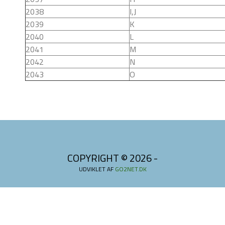
2038
I,J
2039
K
2040
L
2041
M
2042
N
2043
O
COPYRIGHT © 2026 -
UDVIKLET AF
GO2NET.DK