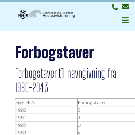
Forbogstaver
Forbogstaver til navngivning fra
1980-2043
Fødselsår
Forbogstaver
1980
S
1981
T
1982
U
1983
V