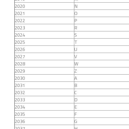
2020
N
2021
O
2022
P
2023
R
2024
S
2025
T
2026
U
2027
V
2028
W
2029
Z
2030
A
2031
B
2032
C
2033
D
2034
E
2035
F
2036
G
2037
H